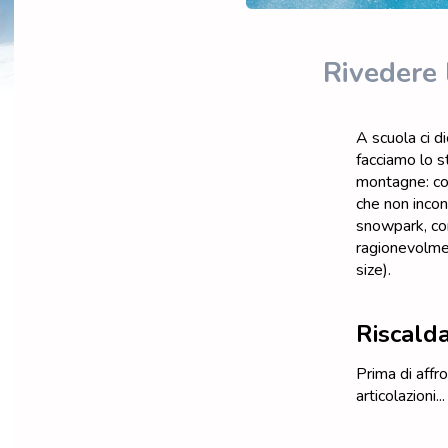
Rivedere 
A scuola ci d
facciamo lo s
montagne: con 
che non incont
snowpark, con
ragionevolme
size).
Riscald
Prima di affro
articolazioni..