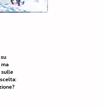
 su
, ma
 sulle
 scelta:
zione?