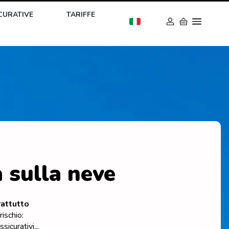
CURATIVE
TARIFFE
a sulla neve
rattutto
ischio:
icurativi...