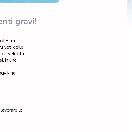
nti gravi!
palestra
u yeti delle
po a velocità
si, in uno
ggy king
 lavorare le