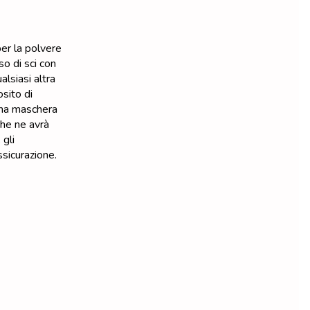
er la polvere
so di sci con
lsiasi altra
osito di
una maschera
 che ne avrà
 gli
sicurazione.