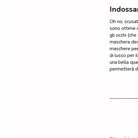
Indossa
Oh no, scusat
sono ottime i
gli occhi (ch
maschera decor
maschere per 
di lusso per i
una bella qua
permetterà di
___________