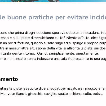
le buone pratiche per evitare incide
icono che prima di ogni sessione sportiva dobbiamo riscaldarci, in 
tesso e sulle piste dimentichiamo tutto? Niente affatto, dice il gur
un po' di fortuna, quando si sale sugli sci si spinge il proprio cor
ra in nessun'altra situazione della vita, si affronta la pista, sui dos
 tanta gente intorno... Quindi, semplicemente, onestamente,
nte, non andate senza indossare una tuta fluorescente (o una ba
amento
ntare le piste, eseguite diversi squat per riscaldare i muscoli e far
. Muovete fianchi, ginocchia, caviglie, spalle, schiena, collo, polsi...