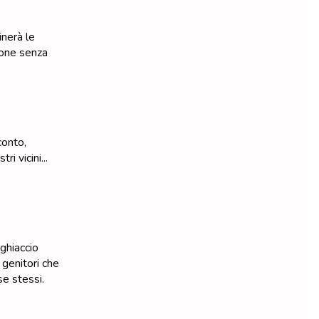
inerà le
zione senza
conto,
ri vicini...
 ghiaccio
 genitori che
se stessi.