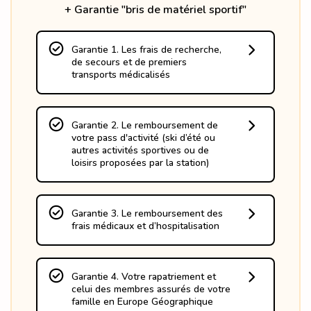
+ Garantie "bris de matériel sportif"
Garantie 1. Les frais de recherche,
de secours et de premiers
transports médicalisés
- à hauteur des frais réels si l'accident a 
lieu en France 

- plafonnés à 15 245€ si l'accident a lieu 
Garantie 2. Le remboursement de
dans un pays limitrophe

votre pass d'activité (ski d’été ou
- sans avance de frais.
autres activités sportives ou de
loisirs proposées par la station)
en cas :

- d’accident, 

- de maladie avec une hospitalisation de 
Garantie 3. Le remboursement des
plus de 24h, 

frais médicaux et d’hospitalisation
- d’un retour anticipé, 

- d’un rapatriement médical de l’assuré ou 
Frais suite à un accident lors de la pratique 
d’un membre de la famille au prorata 
de votre activité, engagés sur Ia station ou 
temporis 

dans les structures de soins les plus 
Garantie 4. Votre rapatriement et
(plafond 305€ par personne et 765€ par 
proches, et restés à charge de l’assuré 
celui des membres assurés de votre
famille).
après intervention de Ia Sécurité Sociale 
famille en Europe Géographique