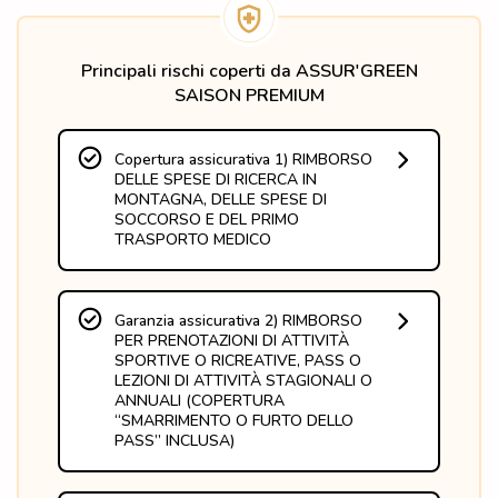
Principali rischi coperti da ASSUR'GREEN
SAISON PREMIUM
Copertura assicurativa 1) RIMBORSO
DELLE SPESE DI RICERCA IN
MONTAGNA, DELLE SPESE DI
SOCCORSO E DEL PRIMO
TRASPORTO MEDICO
Fino a concorrenza delle spese 
effettivamente sostenute se l’incidente si 
verifica in Francia e fino a un massimo di 
Garanzia assicurativa 2) RIMBORSO
15.245 € se l’incidente ha luogo in un 
PER PRENOTAZIONI DI ATTIVITÀ
paese confinante.

SPORTIVE O RICREATIVE, PASS O
LEZIONI DI ATTIVITÀ STAGIONALI O
Questa assicurazione specializzata copre 
ANNUALI (COPERTURA
le spese fatturabili relative alle operazioni 
“SMARRIMENTO O FURTO DELLO
di soccorso e ricerca sul comprensorio 
PASS” INCLUSA)
sciistico, anche tramite elicottero, a 
seguito dell’intervento di un servizio di 
Se, a seguito di un infortunio o di una 
soccorso professionale.

malattia coperti dall’assicurazione, la 